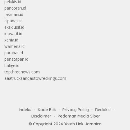
pelukis.id
pancoran.id
jasmani.id
cipanas.id
eksklusif.id
inovatif.id
xenia.id
wamena.id
parapat.id
penatapan.id
balige.id
topthreenews.com
aaatrucksandautowreckings.com
Indeks
Kode Etik
Privacy Policy
Redaksi
Disclaimer
Pedoman Media Siber
© Copyright 2024
Youth Link Jamaica