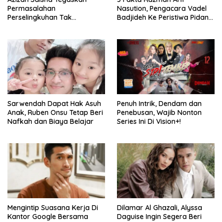
Permasalahan
Nasution, Pengacara Vadel
Perselingkuhan Tak
Badjideh Ke Peristiwa Pidana
Goyahkan Pernikahannya
Hukum Lolly
Didalam Pratama Arhan
Sarwendah Dapat Hak Asuh
Penuh Intrik, Dendam dan
Anak, Ruben Onsu Tetap Beri
Penebusan, Wajib Nonton
Nafkah dan Biaya Belajar
Series Ini Di Vision+!
Mengintip Suasana Kerja Di
Dilamar Al Ghazali, Alyssa
Kantor Google Bersama
Daguise Ingin Segera Beri