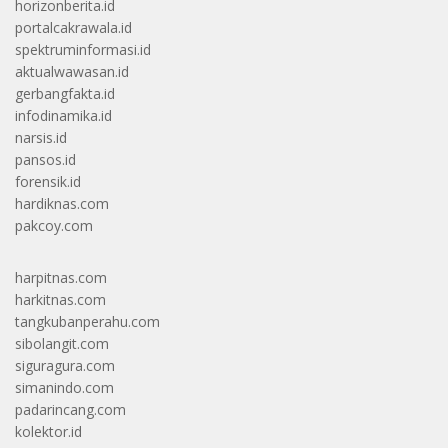
horizonberita.id
portalcakrawala.id
spektruminformasi.id
aktualwawasan.id
gerbangfakta.id
infodinamika.id
narsis.id
pansos.id
forensik.id
hardiknas.com
pakcoy.com
harpitnas.com
harkitnas.com
tangkubanperahu.com
sibolangit.com
siguragura.com
simanindo.com
padarincang.com
kolektor.id