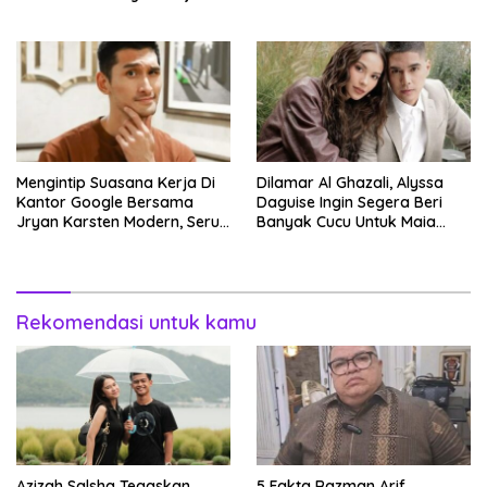
Mengintip Suasana Kerja Di
Dilamar Al Ghazali, Alyssa
Kantor Google Bersama
Daguise Ingin Segera Beri
Jryan Karsten Modern, Seru,
Banyak Cucu Untuk Maia
dan Inspiratif!
Estianty
Rekomendasi untuk kamu
Azizah Salsha Tegaskan
5 Fakta Razman Arif