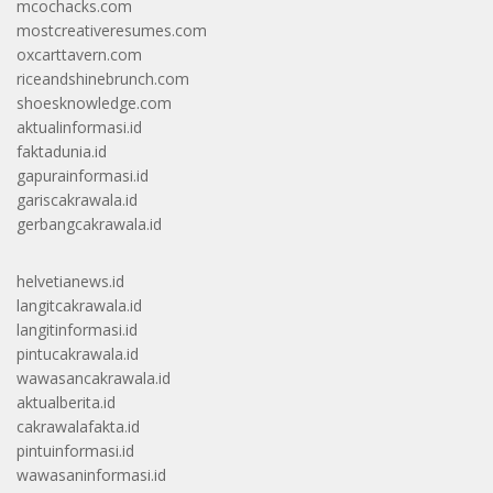
mcochacks.com
mostcreativeresumes.com
oxcarttavern.com
riceandshinebrunch.com
shoesknowledge.com
aktualinformasi.id
faktadunia.id
gapurainformasi.id
gariscakrawala.id
gerbangcakrawala.id
helvetianews.id
langitcakrawala.id
langitinformasi.id
pintucakrawala.id
wawasancakrawala.id
aktualberita.id
cakrawalafakta.id
pintuinformasi.id
wawasaninformasi.id