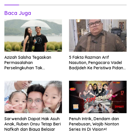
Baca Juga
Azizah Salsha Tegaskan
5 Fakta Razman Arif
Permasalahan
Nasution, Pengacara Vadel
Perselingkuhan Tak
Badjideh Ke Peristiwa Pidana
Goyahkan Pernikahannya
Hukum Lolly
Didalam Pratama Arhan
Sarwendah Dapat Hak Asuh
Penuh Intrik, Dendam dan
Anak, Ruben Onsu Tetap Beri
Penebusan, Wajib Nonton
Nafkah dan Biaya Belajar
Series Ini Di Vision+!