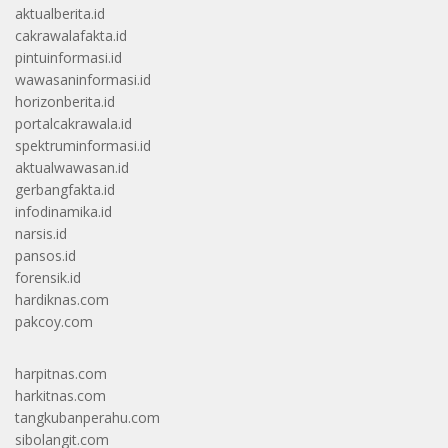
aktualberita.id
cakrawalafakta.id
pintuinformasi.id
wawasaninformasi.id
horizonberita.id
portalcakrawala.id
spektruminformasi.id
aktualwawasan.id
gerbangfakta.id
infodinamika.id
narsis.id
pansos.id
forensik.id
hardiknas.com
pakcoy.com
harpitnas.com
harkitnas.com
tangkubanperahu.com
sibolangit.com