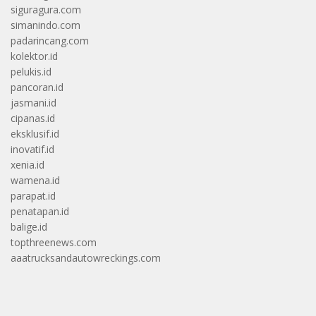
siguragura.com
simanindo.com
padarincang.com
kolektor.id
pelukis.id
pancoran.id
jasmani.id
cipanas.id
eksklusif.id
inovatif.id
xenia.id
wamena.id
parapat.id
penatapan.id
balige.id
topthreenews.com
aaatrucksandautowreckings.com