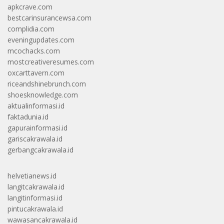
apkcrave.com
bestcarinsurancewsa.com
complidia.com
eveningupdates.com
mcochacks.com
mostcreativeresumes.com
oxcarttavern.com
riceandshinebrunch.com
shoesknowledge.com
aktualinformasi.id
faktadunia.id
gapurainformasi.id
gariscakrawala.id
gerbangcakrawala.id
helvetianews.id
langitcakrawala.id
langitinformasi.id
pintucakrawala.id
wawasancakrawala.id