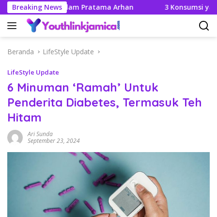
Langsung
hannya Didalam Pratama Arhan
Breaking News
3 Konsumsi yang Tak B
ke
konten
Beranda
LifeStyle Update
LifeStyle Update
6 Minuman ‘Ramah’ Untuk
Penderita Diabetes, Termasuk Teh
Hitam
Ari Sunda
September 23, 2024