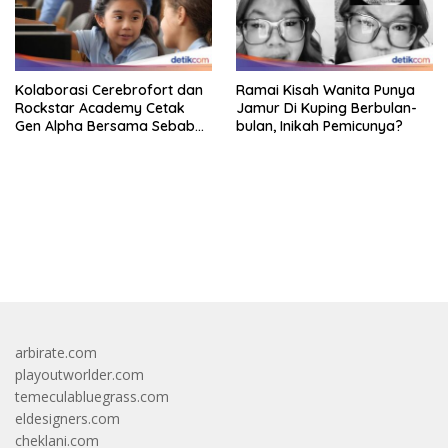
Kolaborasi Cerebrofort dan
Ramai Kisah Wanita Punya
Rockstar Academy Cetak
Jamur Di Kuping Berbulan-
Gen Alpha Bersama Sebab
bulan, Inikah Pemicunya?
Itu Kemenangan
bandar besar starlight princess1000 bagi bonus
arbirate.com
playoutworlder.com
temeculabluegrass.com
eldesigners.com
cheklani.com