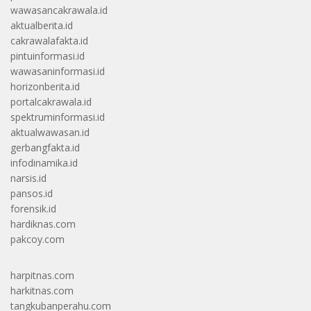
wawasancakrawala.id
aktualberita.id
cakrawalafakta.id
pintuinformasi.id
wawasaninformasi.id
horizonberita.id
portalcakrawala.id
spektruminformasi.id
aktualwawasan.id
gerbangfakta.id
infodinamika.id
narsis.id
pansos.id
forensik.id
hardiknas.com
pakcoy.com
harpitnas.com
harkitnas.com
tangkubanperahu.com