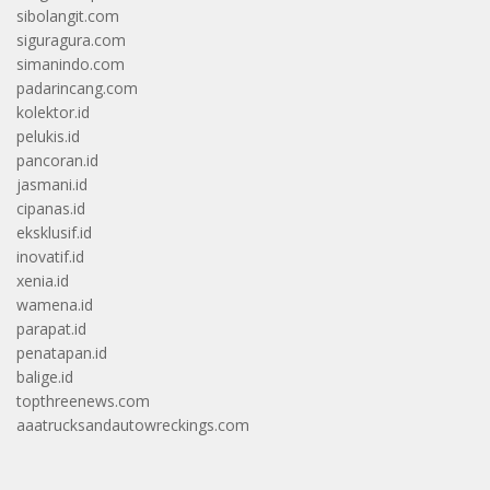
sibolangit.com
siguragura.com
simanindo.com
padarincang.com
kolektor.id
pelukis.id
pancoran.id
jasmani.id
cipanas.id
eksklusif.id
inovatif.id
xenia.id
wamena.id
parapat.id
penatapan.id
balige.id
topthreenews.com
aaatrucksandautowreckings.com