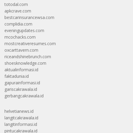
totodal.com
apkcrave.com
bestcarinsurancewsa.com
complidia.com
eveningupdates.com
mcochacks.com
mostcreativeresumes.com
oxcarttavern.com
riceandshinebrunch.com
shoesknowledge.com
aktualinformasi.id
faktadunia.id
gapurainformasi.id
gariscakrawala.id
gerbangcakrawala.id
helvetianews.id
langitcakrawala.id
langitinformasi.id
pintucakrawala.id