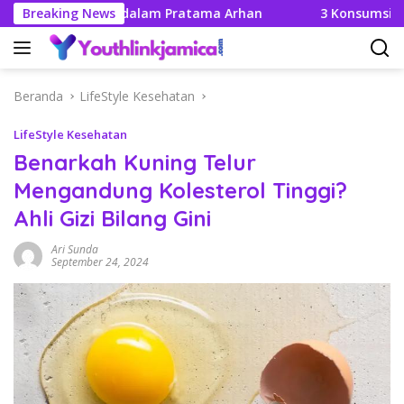
Langsung
kahannya Didalam Pratama Arhan
Breaking News
3 Konsumsi yang Tak
ke
konten
Beranda
LifeStyle Kesehatan
LifeStyle Kesehatan
Benarkah Kuning Telur
Mengandung Kolesterol Tinggi?
Ahli Gizi Bilang Gini
Ari Sunda
September 24, 2024