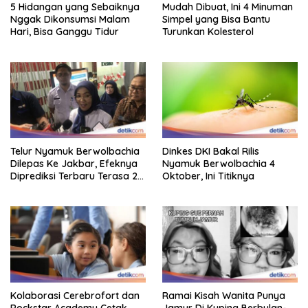
5 Hidangan yang Sebaiknya
Mudah Dibuat, Ini 4 Minuman
Nggak Dikonsumsi Malam
Simpel yang Bisa Bantu
Hari, Bisa Ganggu Tidur
Turunkan Kolesterol
Telur Nyamuk Berwolbachia
Dinkes DKI Bakal Rilis
Dilepas Ke Jakbar, Efeknya
Nyamuk Berwolbachia 4
Diprediksi Terbaru Terasa 2
Oktober, Ini Titiknya
Tahun Lagi
Kolaborasi Cerebrofort dan
Ramai Kisah Wanita Punya
Rockstar Academy Cetak
Jamur Di Kuping Berbulan-