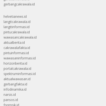
gerbangcakrawala.id
helvetianews.id
langitcakrawala.id
langitinformasi.id
pintucakrawala.id
wawasancakrawala.id
aktualberita.id
cakrawalafakta.id
pintuinformasi.id
wawasaninformasi.id
horizonberita.id
portalcakrawala.id
spektruminformasi.id
aktualwawasan.id
gerbangfakta.id
infodinamika.id
narsis.id
pansos.id
forensik.id