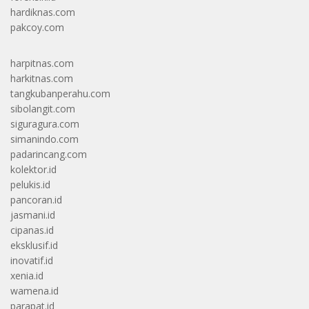
hardiknas.com
pakcoy.com
harpitnas.com
harkitnas.com
tangkubanperahu.com
sibolangit.com
siguragura.com
simanindo.com
padarincang.com
kolektor.id
pelukis.id
pancoran.id
jasmani.id
cipanas.id
eksklusif.id
inovatif.id
xenia.id
wamena.id
parapat.id