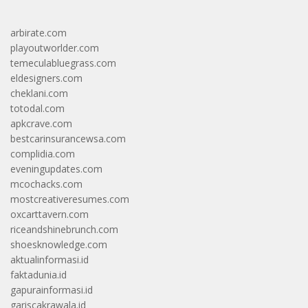
arbirate.com
playoutworlder.com
temeculabluegrass.com
eldesigners.com
cheklani.com
totodal.com
apkcrave.com
bestcarinsurancewsa.com
complidia.com
eveningupdates.com
mcochacks.com
mostcreativeresumes.com
oxcarttavern.com
riceandshinebrunch.com
shoesknowledge.com
aktualinformasi.id
faktadunia.id
gapurainformasi.id
gariscakrawala.id