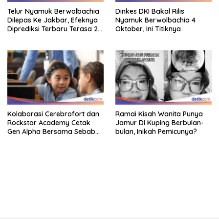
Telur Nyamuk Berwolbachia
Dinkes DKI Bakal Rilis
Dilepas Ke Jakbar, Efeknya
Nyamuk Berwolbachia 4
Diprediksi Terbaru Terasa 2
Oktober, Ini Titiknya
Tahun Lagi
Kolaborasi Cerebrofort dan
Ramai Kisah Wanita Punya
Rockstar Academy Cetak
Jamur Di Kuping Berbulan-
Gen Alpha Bersama Sebab
bulan, Inikah Pemicunya?
Itu Kemenangan
bandar besar starlight princess1000 bagi bonus