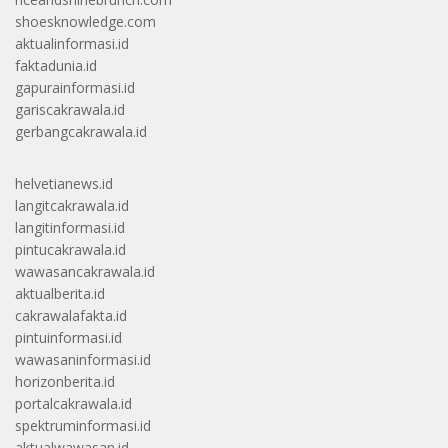
shoesknowledge.com
aktualinformasi.id
faktadunia.id
gapurainformasi.id
gariscakrawala.id
gerbangcakrawala.id
helvetianews.id
langitcakrawala.id
langitinformasi.id
pintucakrawala.id
wawasancakrawala.id
aktualberita.id
cakrawalafakta.id
pintuinformasi.id
wawasaninformasi.id
horizonberita.id
portalcakrawala.id
spektruminformasi.id
aktualwawasan.id