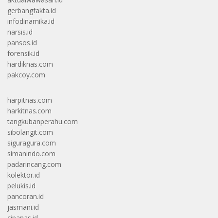
gerbangfakta.id
infodinamika.id
narsis.id
pansos.id
forensik.id
hardiknas.com
pakcoy.com
harpitnas.com
harkitnas.com
tangkubanperahu.com
sibolangit.com
siguragura.com
simanindo.com
padarincang.com
kolektor.id
pelukis.id
pancoran.id
jasmani.id
cipanas.id