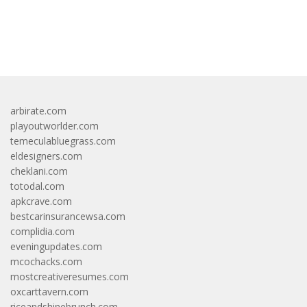
bandar besar starlight princess1000 bagi bonus
arbirate.com
playoutworlder.com
temeculabluegrass.com
eldesigners.com
cheklani.com
totodal.com
apkcrave.com
bestcarinsurancewsa.com
complidia.com
eveningupdates.com
mcochacks.com
mostcreativeresumes.com
oxcarttavern.com
riceandshinebrunch.com