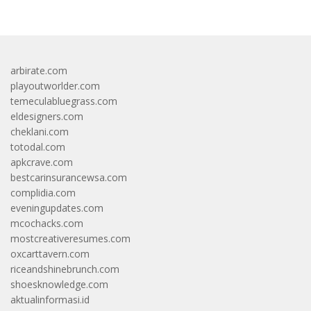
arbirate.com
playoutworlder.com
temeculabluegrass.com
eldesigners.com
cheklani.com
totodal.com
apkcrave.com
bestcarinsurancewsa.com
complidia.com
eveningupdates.com
mcochacks.com
mostcreativeresumes.com
oxcarttavern.com
riceandshinebrunch.com
shoesknowledge.com
aktualinformasi.id