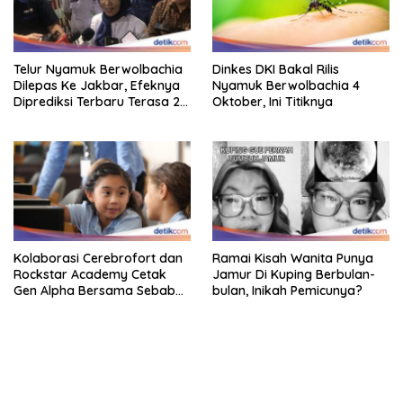
Telur Nyamuk Berwolbachia
Dinkes DKI Bakal Rilis
Dilepas Ke Jakbar, Efeknya
Nyamuk Berwolbachia 4
Diprediksi Terbaru Terasa 2
Oktober, Ini Titiknya
Tahun Lagi
Kolaborasi Cerebrofort dan
Ramai Kisah Wanita Punya
Rockstar Academy Cetak
Jamur Di Kuping Berbulan-
Gen Alpha Bersama Sebab
bulan, Inikah Pemicunya?
Itu Kemenangan
bandar besar starlight princess1000 bagi bonus