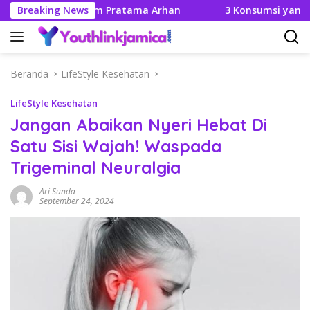
Langsung
ya Didalam Pratama Arhan
Breaking News
3 Konsumsi yang Tak Boleh
ke
konten
Beranda
LifeStyle Kesehatan
LifeStyle Kesehatan
Jangan Abaikan Nyeri Hebat Di
Satu Sisi Wajah! Waspada
Trigeminal Neuralgia
Ari Sunda
September 24, 2024