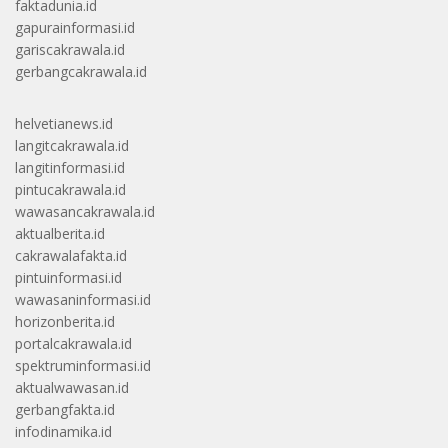
faktadunia.id
gapurainformasi.id
gariscakrawala.id
gerbangcakrawala.id
helvetianews.id
langitcakrawala.id
langitinformasi.id
pintucakrawala.id
wawasancakrawala.id
aktualberita.id
cakrawalafakta.id
pintuinformasi.id
wawasaninformasi.id
horizonberita.id
portalcakrawala.id
spektruminformasi.id
aktualwawasan.id
gerbangfakta.id
infodinamika.id