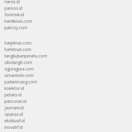
narsis.id
pansos.id
forensik.id
hardiknas.com
pakcoy.com
harpitnas.com
harkitnas.com
tangkubanperahu.com
sibolangit.com
siguragura.com
simanindo.com
padarincang.com
kolektor.id
pelukis.id
pancoran.id
jasmani.id
cipanas.id
eksklusif.id
inovatif.id