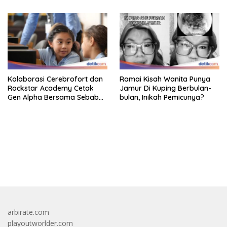
Tahun Lagi
Kolaborasi Cerebrofort dan
Ramai Kisah Wanita Punya
Rockstar Academy Cetak
Jamur Di Kuping Berbulan-
Gen Alpha Bersama Sebab
bulan, Inikah Pemicunya?
Itu Kemenangan
bandar besar starlight princess1000 bagi bonus
arbirate.com
playoutworlder.com