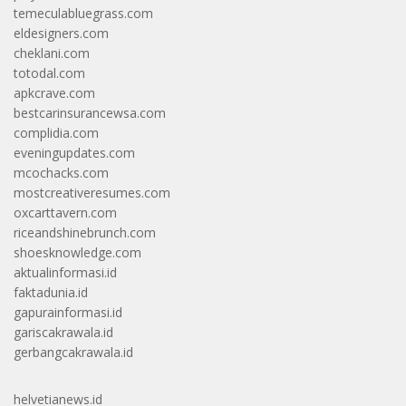
temeculabluegrass.com
eldesigners.com
cheklani.com
totodal.com
apkcrave.com
bestcarinsurancewsa.com
complidia.com
eveningupdates.com
mcochacks.com
mostcreativeresumes.com
oxcarttavern.com
riceandshinebrunch.com
shoesknowledge.com
aktualinformasi.id
faktadunia.id
gapurainformasi.id
gariscakrawala.id
gerbangcakrawala.id
helvetianews.id