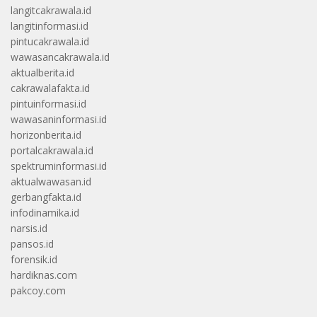
langitcakrawala.id
langitinformasi.id
pintucakrawala.id
wawasancakrawala.id
aktualberita.id
cakrawalafakta.id
pintuinformasi.id
wawasaninformasi.id
horizonberita.id
portalcakrawala.id
spektruminformasi.id
aktualwawasan.id
gerbangfakta.id
infodinamika.id
narsis.id
pansos.id
forensik.id
hardiknas.com
pakcoy.com