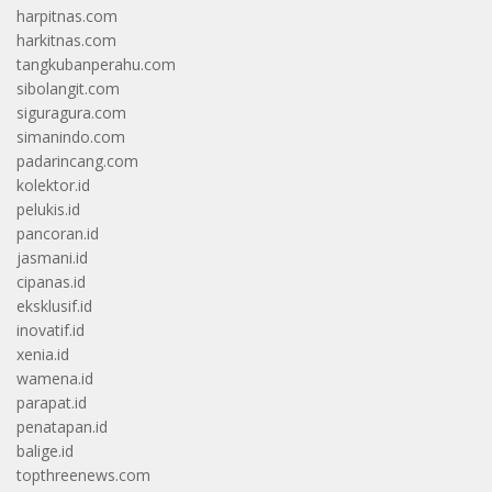
harpitnas.com
harkitnas.com
tangkubanperahu.com
sibolangit.com
siguragura.com
simanindo.com
padarincang.com
kolektor.id
pelukis.id
pancoran.id
jasmani.id
cipanas.id
eksklusif.id
inovatif.id
xenia.id
wamena.id
parapat.id
penatapan.id
balige.id
topthreenews.com