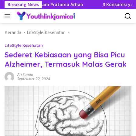
Langsung
annya Didalam Pratama Arhan
Breaking News
3 Konsumsi yang Tak Bo
ke
konten
Beranda
LifeStyle Kesehatan
LifeStyle Kesehatan
Sederet Kebiasaan yang Bisa Picu
Alzheimer, Termasuk Malas Gerak
Ari Sunda
September 22, 2024