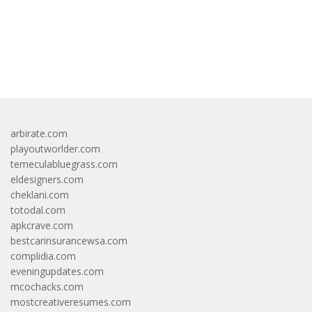
bandar besar starlight princess1000 bagi bonus
arbirate.com
playoutworlder.com
temeculabluegrass.com
eldesigners.com
cheklani.com
totodal.com
apkcrave.com
bestcarinsurancewsa.com
complidia.com
eveningupdates.com
mcochacks.com
mostcreativeresumes.com