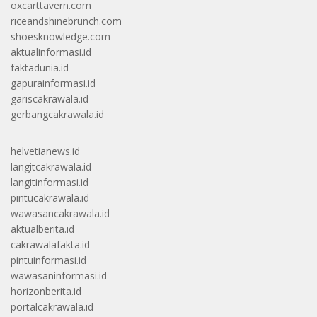
oxcarttavern.com
riceandshinebrunch.com
shoesknowledge.com
aktualinformasi.id
faktadunia.id
gapurainformasi.id
gariscakrawala.id
gerbangcakrawala.id
helvetianews.id
langitcakrawala.id
langitinformasi.id
pintucakrawala.id
wawasancakrawala.id
aktualberita.id
cakrawalafakta.id
pintuinformasi.id
wawasaninformasi.id
horizonberita.id
portalcakrawala.id