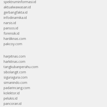
spektruminformasi.id
aktualwawasan.id
gerbangfakta.id
infodinamika.id
narsis.id
pansos.id
forensik.id
hardiknas.com
pakcoy.com
harpitnas.com
harkitnas.com
tangkubanperahu.com
sibolangit.com
siguragura.com
simanindo.com
padarincang.com
kolektor.id
pelukis.id
pancoran.id