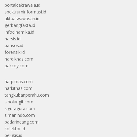
portalcakrawala.id
spektruminformasi.id
aktualwawasan.id
gerbangfakta.id
infodinamika.id
narsis.id
pansos.id
forensik.id
hardiknas.com
pakcoy.com
harpitnas.com
harkitnas.com
tangkubanperahu.com
sibolangit.com
siguragura.com
simanindo.com
padarincang.com
kolektor.id
pelukis.id