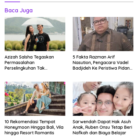
Baca Juga
Azizah Salsha Tegaskan
5 Fakta Razman Arif
Permasalahan
Nasution, Pengacara Vadel
Perselingkuhan Tak
Badjideh Ke Peristiwa Pidana
Goyahkan Pernikahannya
Hukum Lolly
Didalam Pratama Arhan
10 Rekomendasi Tempat
Sarwendah Dapat Hak Asuh
Honeymoon Hingga Bali, Vila
Anak, Ruben Onsu Tetap Beri
hingga Resort Romantis
Nafkah dan Biaya Belajar