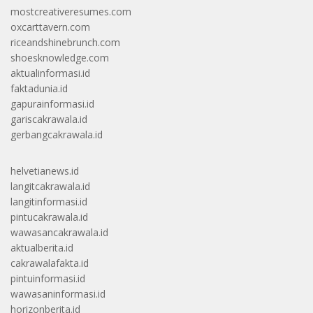
mostcreativeresumes.com
oxcarttavern.com
riceandshinebrunch.com
shoesknowledge.com
aktualinformasi.id
faktadunia.id
gapurainformasi.id
gariscakrawala.id
gerbangcakrawala.id
helvetianews.id
langitcakrawala.id
langitinformasi.id
pintucakrawala.id
wawasancakrawala.id
aktualberita.id
cakrawalafakta.id
pintuinformasi.id
wawasaninformasi.id
horizonberita.id