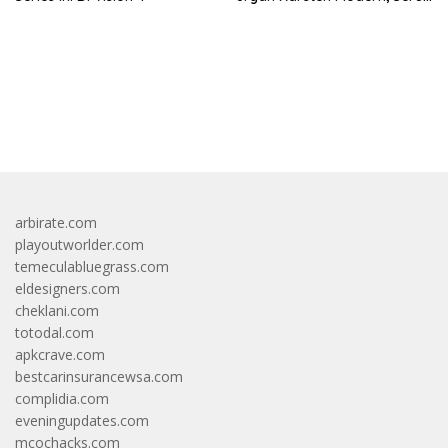
dan Inspiratif!
bandar besar starlight princess1000 bagi bonus
arbirate.com
playoutworlder.com
temeculabluegrass.com
eldesigners.com
cheklani.com
totodal.com
apkcrave.com
bestcarinsurancewsa.com
complidia.com
eveningupdates.com
mcochacks.com