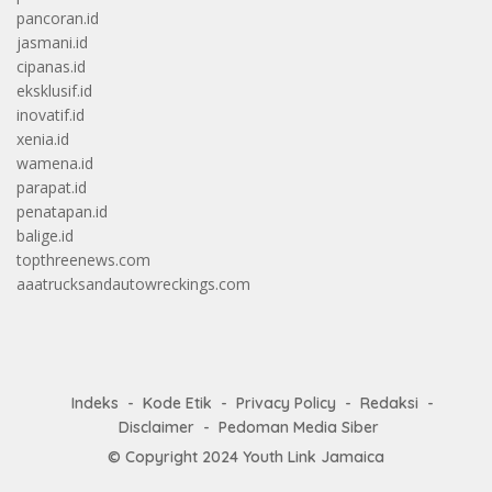
pancoran.id
jasmani.id
cipanas.id
eksklusif.id
inovatif.id
xenia.id
wamena.id
parapat.id
penatapan.id
balige.id
topthreenews.com
aaatrucksandautowreckings.com
Indeks
Kode Etik
Privacy Policy
Redaksi
Disclaimer
Pedoman Media Siber
© Copyright 2024
Youth Link Jamaica