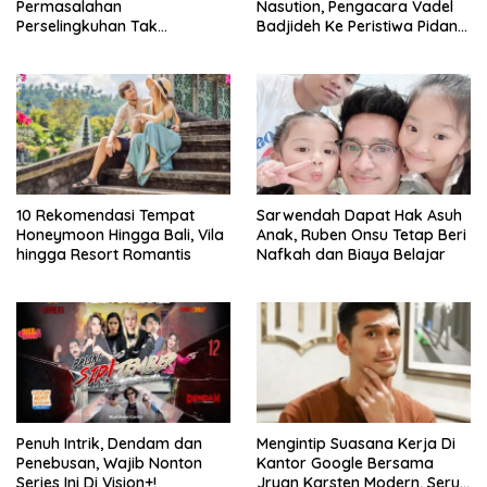
Permasalahan
Nasution, Pengacara Vadel
Perselingkuhan Tak
Badjideh Ke Peristiwa Pidana
Goyahkan Pernikahannya
Hukum Lolly
Didalam Pratama Arhan
10 Rekomendasi Tempat
Sarwendah Dapat Hak Asuh
Honeymoon Hingga Bali, Vila
Anak, Ruben Onsu Tetap Beri
hingga Resort Romantis
Nafkah dan Biaya Belajar
Penuh Intrik, Dendam dan
Mengintip Suasana Kerja Di
Penebusan, Wajib Nonton
Kantor Google Bersama
Series Ini Di Vision+!
Jryan Karsten Modern, Seru,