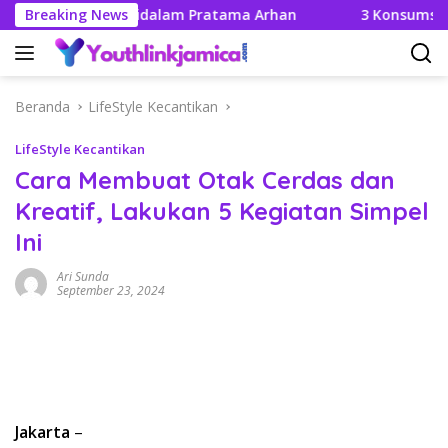
Langsung
ikahannya Didalam Pratama Arhan
Breaking News
3 Konsumsi yang Ta
ke
konten
Beranda
LifeStyle Kecantikan
LifeStyle Kecantikan
Cara Membuat Otak Cerdas dan
Kreatif, Lakukan 5 Kegiatan Simpel
Ini
Ari Sunda
September 23, 2024
Jakarta
–