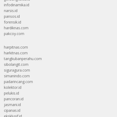
infodinamika.id
narsis.id
pansos.id
forensik.id
hardiknas.com
pakcoy.com
harpitnas.com
harkitnas.com
tangkubanperahu.com
sibolangit.com
siguragura.com
simanindo.com
padarincang.com
kolektor.id
pelukis.id
pancoran.id
jasmani.id
cipanas.id
eksklusif.id