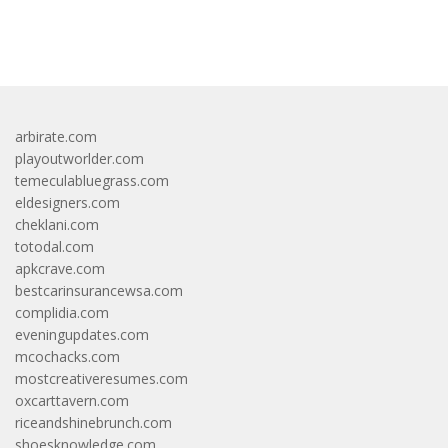
bandar besar starlight princess1000 bagi bonus
arbirate.com
playoutworlder.com
temeculabluegrass.com
eldesigners.com
cheklani.com
totodal.com
apkcrave.com
bestcarinsurancewsa.com
complidia.com
eveningupdates.com
mcochacks.com
mostcreativeresumes.com
oxcarttavern.com
riceandshinebrunch.com
shoesknowledge.com