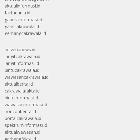
aktualinformasi.id
faktadunia.id
gapurainformasi.id
gariscakrawala.id
gerbangcakrawala.id
helvetianews.id
langitcakrawala.id
langitinformasi.id
pintucakrawala.id
wawasancakrawala.id
aktualberita.id
cakrawalafakta.id
pintuinformasi.id
wawasaninformasi.id
horizonberita.id
portalcakrawala.id
spektruminformasi.id
aktualwawasan.id
gerbangfakta.id