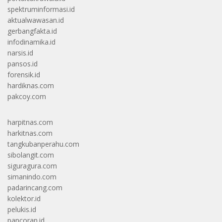
spektruminformasi.id
aktualwawasan.id
gerbangfakta.id
infodinamika.id
narsis.id
pansos.id
forensik.id
hardiknas.com
pakcoy.com
harpitnas.com
harkitnas.com
tangkubanperahu.com
sibolangit.com
siguragura.com
simanindo.com
padarincang.com
kolektor.id
pelukis.id
pancoran.id