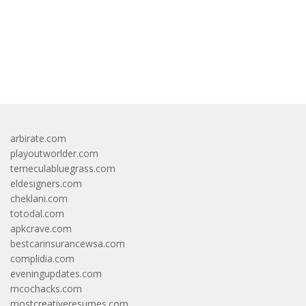
bandar besar starlight princess1000 bagi bonus
arbirate.com
playoutworlder.com
temeculabluegrass.com
eldesigners.com
cheklani.com
totodal.com
apkcrave.com
bestcarinsurancewsa.com
complidia.com
eveningupdates.com
mcochacks.com
mostcreativeresumes.com