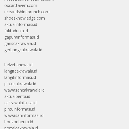
oxcarttavern.com
riceandshinebrunch.com
shoesknowledge.com
aktualinformasi.id
faktadunia.id
gapurainformasi.id
gariscakrawala.id
gerbangcakrawala.id
helvetianews.id
langitcakrawala.id
langitinformasi.id
pintucakrawala.id
wawasancakrawala.id
aktualberita.id
cakrawalafakta.id
pintuinformasi.id
wawasaninformasi.id
horizonberita.id
portalcakrawala.id