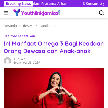
Langsung
hannya Didalam Pratama Arhan
Breaking News
3 Konsumsi yang Tak B
ke
konten
Beranda
LifeStyle Kecantikan
LifeStyle Kecantikan
Ini Manfaat Omega 3 Bagi Keadaan
Orang Dewasa dan Anak-anak
Ari Sunda
September 23, 2024