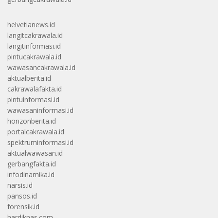
helvetianews.id
langitcakrawala.id
langitinformasi.id
pintucakrawala.id
wawasancakrawala.id
aktualberita.id
cakrawalafakta.id
pintuinformasi.id
wawasaninformasi.id
horizonberita.id
portalcakrawala.id
spektruminformasi.id
aktualwawasan.id
gerbangfakta.id
infodinamika.id
narsis.id
pansos.id
forensik.id
hardiknas.com