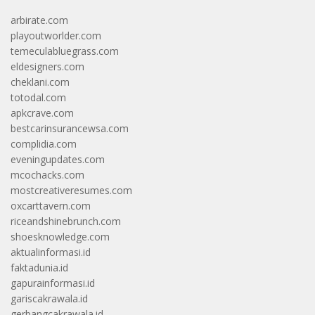
arbirate.com
playoutworlder.com
temeculabluegrass.com
eldesigners.com
cheklani.com
totodal.com
apkcrave.com
bestcarinsurancewsa.com
complidia.com
eveningupdates.com
mcochacks.com
mostcreativeresumes.com
oxcarttavern.com
riceandshinebrunch.com
shoesknowledge.com
aktualinformasi.id
faktadunia.id
gapurainformasi.id
gariscakrawala.id
gerbangcakrawala.id