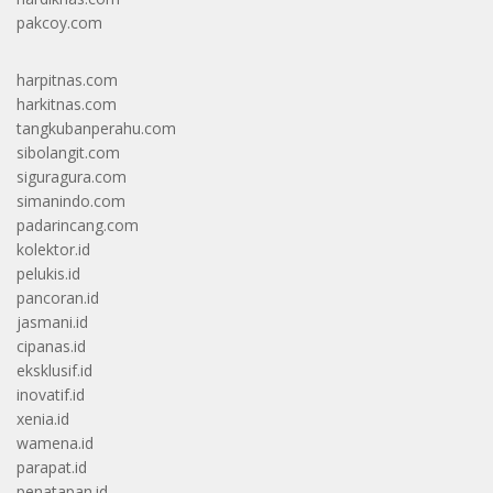
pakcoy.com
harpitnas.com
harkitnas.com
tangkubanperahu.com
sibolangit.com
siguragura.com
simanindo.com
padarincang.com
kolektor.id
pelukis.id
pancoran.id
jasmani.id
cipanas.id
eksklusif.id
inovatif.id
xenia.id
wamena.id
parapat.id
penatapan.id