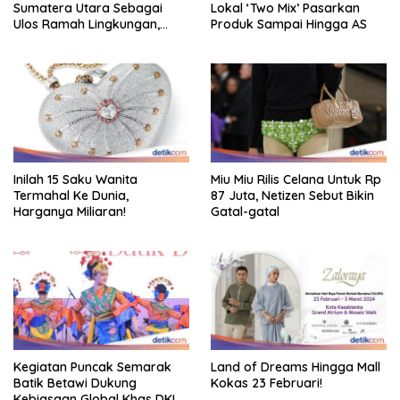
Sumatera Utara Sebagai
Lokal ‘Two Mix’ Pasarkan
Ulos Ramah Lingkungan,
Produk Sampai Hingga AS
Pakai Tiap Hari
Inilah 15 Saku Wanita
Miu Miu Rilis Celana Untuk Rp
Termahal Ke Dunia,
87 Juta, Netizen Sebut Bikin
Harganya Miliaran!
Gatal-gatal
Kegiatan Puncak Semarak
Land of Dreams Hingga Mall
Batik Betawi Dukung
Kokas 23 Februari!
Kebiasaan Global Khas DKI