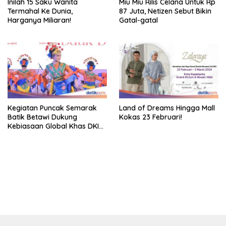
Inilah 15 Saku Wanita
Miu Miu Rilis Celana Untuk Rp
Termahal Ke Dunia,
87 Juta, Netizen Sebut Bikin
Harganya Miliaran!
Gatal-gatal
Kegiatan Puncak Semarak
Land of Dreams Hingga Mall
Batik Betawi Dukung
Kokas 23 Februari!
Kebiasaan Global Khas DKI
Jakarta
bandar besar starlight princess1000 bagi bonus