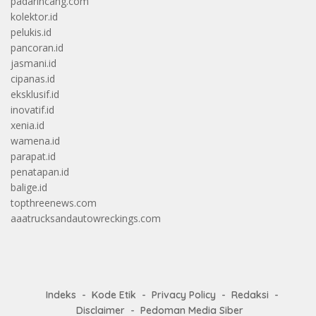
padarincang.com
kolektor.id
pelukis.id
pancoran.id
jasmani.id
cipanas.id
eksklusif.id
inovatif.id
xenia.id
wamena.id
parapat.id
penatapan.id
balige.id
topthreenews.com
aaatrucksandautowreckings.com
Indeks
Kode Etik
Privacy Policy
Redaksi
Disclaimer
Pedoman Media Siber