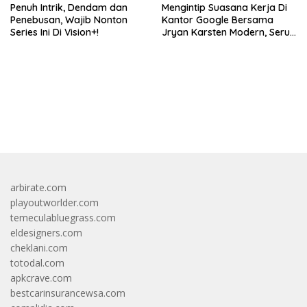
Penuh Intrik, Dendam dan
Mengintip Suasana Kerja Di
Penebusan, Wajib Nonton
Kantor Google Bersama
Series Ini Di Vision+!
Jryan Karsten Modern, Seru,
dan Inspiratif!
bandar besar starlight princess1000 bagi bonus
arbirate.com
playoutworlder.com
temeculabluegrass.com
eldesigners.com
cheklani.com
totodal.com
apkcrave.com
bestcarinsurancewsa.com