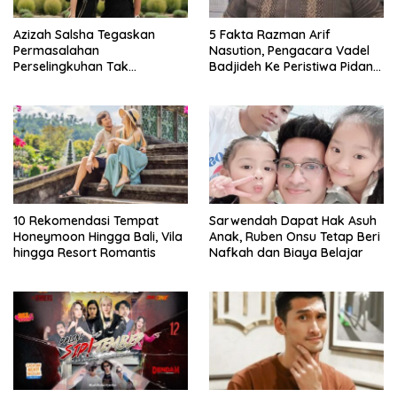
Azizah Salsha Tegaskan
5 Fakta Razman Arif
Permasalahan
Nasution, Pengacara Vadel
Perselingkuhan Tak
Badjideh Ke Peristiwa Pidana
Goyahkan Pernikahannya
Hukum Lolly
Didalam Pratama Arhan
10 Rekomendasi Tempat
Sarwendah Dapat Hak Asuh
Honeymoon Hingga Bali, Vila
Anak, Ruben Onsu Tetap Beri
hingga Resort Romantis
Nafkah dan Biaya Belajar