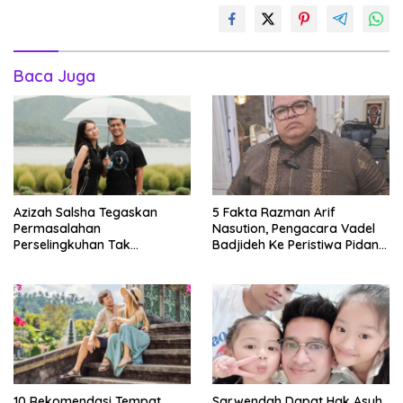
Baca Juga
Azizah Salsha Tegaskan
5 Fakta Razman Arif
Permasalahan
Nasution, Pengacara Vadel
Perselingkuhan Tak
Badjideh Ke Peristiwa Pidana
Goyahkan Pernikahannya
Hukum Lolly
Didalam Pratama Arhan
10 Rekomendasi Tempat
Sarwendah Dapat Hak Asuh