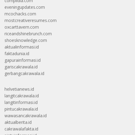
complidia.com
eveningupdates.com
mcochacks.com
mostcreativeresumes.com
oxcarttavern.com
riceandshinebrunch.com
shoesknowledge.com
aktualinformasi.id
faktadunia.id
gapurainformasi.id
gariscakrawala.id
gerbangcakrawala.id
helvetianews.id
langitcakrawala.id
langitinformasi.id
pintucakrawala.id
wawasancakrawala.id
aktualberita.id
cakrawalafakta.id